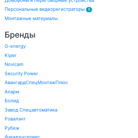
Домофоны и переговорные устройства
Персональные видеорегистраторы
1
Монтажные материалы
Бренды
G-energy
Kiper
Novicam
Security Power
АвангардСпецМонтажПлюс
Аларм
Болид
Завод Спецавтоматика
Ровалэнт
Рубеж
Фармтехсервис