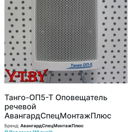
Танго-ОП5-Т Оповещатель
речевой
АвангардСпецМонтажПлюс
Бренд:
АвангардСпецМонтажПлюс