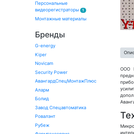
Персональные
видеорегистраторы
1
Монтажные материалы
Бренды
G-energy
Опи
Kiper
Novicam
ООО 
Security Power
предн
АвангардСпецМонтажПлюс
прибо
усили
Аларм
допо
Болид
Аванг
Завод Спецавтоматика
Те
Ровалэнт
Рубеж
Микро
интер
Фармтехсервис