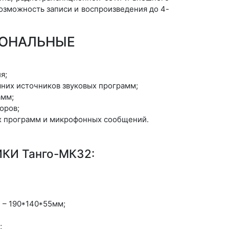
Возможность записи и воспроизведения до 4-
ИОНАЛЬНЫЕ
я;
шних источников звуковых программ;
амм;
оров;
х программ и микрофонных сообщений.
И Танго-МК32:
 – 190*140*55мм;
;