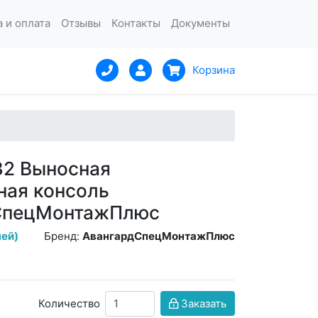
 и оплата
Отзывы
Контакты
Документы
Корзина
32 Выносная
ная консоль
СпецМонтажПлюс
ней)
Бренд:
АвангардСпецМонтажПлюс
Количество
Заказать