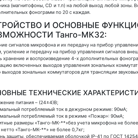
ника (магнитофоны, СD и т.п) на любой выход любой зоны. 
олнительных фонограмм по 20 с каждая.
ТРОЙСТВО И ОСНОВНЫЕ ФУНКЦ
ЗМОЖНОСТИ Танго-МК32:
ние сигналов микрофона и их передачу на прибор управлени
, усиление и передачу на прибор управления сигналов вне
ь хранение и воспроизведение 4-х дополнительных фоногр
ацию включенных выходов управления зональных коммутат
 выходов зональных коммутаторов для трансляции звуковы
ОВНЫЕ ТЕХНИЧЕСКИЕ ХАРАКТЕРИСТИК
жение питания – (24±4)В;
мальный потребляемый ток в дежурном режиме: 90мА;
мальный потребляемый ток в режиме «Пожар»: 90мА;
итные размеры «Танго-МК-**»без учета микрофона не более
 нетто «Танго-МК-**» не более 0,7кг;
нь защиты, обеспечиваемая оболочкой IP-41 по ГОСТ 14254