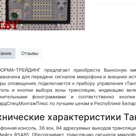
сание
Отзывы
ЮРМА-ТРЕЙДИНГ предлагает приобрести Выносную мик
азначена для передачи сигналов микрофона и внешних ис
ры оповещения, подключается к прибору управления «Тан
тель и кнопки выбора зоны трансляции, индикацию вкл
лнительными фонограммами и соответственно кнопки
ардСпецМонтажПлюс по лучшим ценам в Республике Белар
хнические характеристики Та
фонная консоль. 36 зон, 64 адресуемых выходов трансляци
фейсу RS485. Обеспечивает трансляцию сигналов микрофо