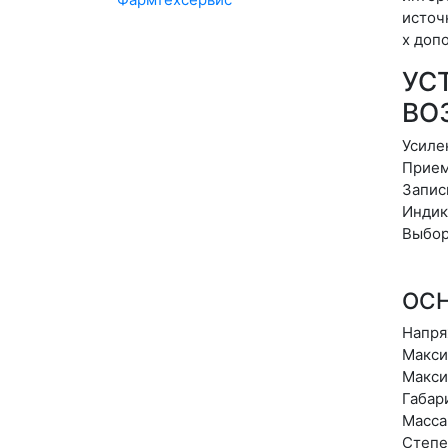
источ
х доп
УС
ВО
Усиле
Прием
Запис
Индик
Выбор
ОСН
Напря
Макси
Макси
Габар
Масса
Степе