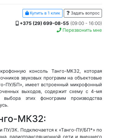
Купить в 1 клик
Задать вопрос
+375 (29) 699-08-55
(09:00 - 16:00)
Перезвонить мне
рофонную консоль Танго-МК32, которая
точников звуковых программ на объектовые
го-ПУ/БП», имеет встроенный микрофонный
юченных выходов, содержит схему с 4-мя
 выбора этих фонограмм производства
усь.
нго-МК32:
и ПУ/ЗК. Подключается к «Танго-ПУ/БП*» по
на, радиотрансляционной сети и внешнего