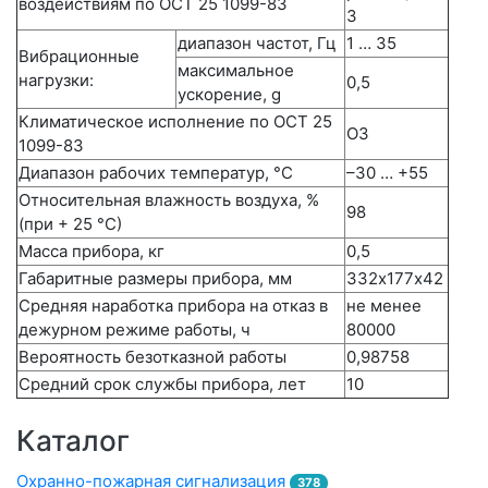
воздействиям по ОСТ 25 1099-83
3
диапазон частот, Гц
1 … 35
Вибрационные
максимальное
нагрузки:
0,5
ускорение, g
Климатическое исполнение по ОСТ 25
О3
1099-83
Диапазон рабочих температур, °С
–30 … +55
Относительная влажность воздуха, %
98
(при + 25 °С)
Масса прибора, кг
0,5
Габаритные размеры прибора, мм
332х177х42
Средняя наработка прибора на отказ в
не менее
дежурном режиме работы, ч
80000
Вероятность безотказной работы
0,98758
Средний срок службы прибора, лет
10
Каталог
Охранно-пожарная сигнализация
378