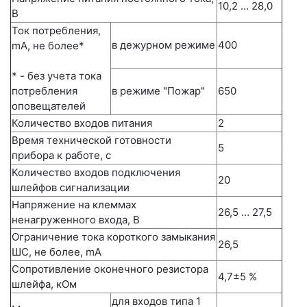
10,2 … 28,0
В
Ток потребления,
в дежурном режиме
400
mА, не более*
* - без учета тока
потребления
в режиме "Пожар"
650
оповещателей
Количество входов питания
2
Время технической готовности
5
прибора к работе, c
Количество входов подключения
20
шлейфов сигнализации
Напряжение на клеммах
26,5 … 27,5
ненагруженного входа, В
Ограничение тока короткого замыкания
26,5
ШС, не более, mА
Сопротивление оконечного резистора
4,7±5 %
шлейфа, кОм
для входов типа 1