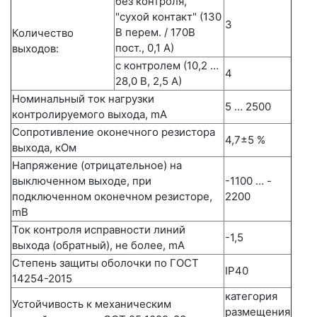
без контроля,
"сухой контакт" (130
3
В перем. / 170В
Количество
пост., 0,1 А)
выходов:
с контролем (10,2 …
4
28,0 В, 2,5 А)
Номинальный ток нагрузки
5 … 2500
контролируемого выхода, mА
Сопротивление оконечного резистора
4,7±5 %
выхода, кОм
Напряжение (отрицательное) на
выключенном выходе, при
-1100 … -
подключенном оконечном резисторе,
2200
mВ
Ток контроля исправности линий
-1,5
выхода (обратный), не более, mА
Степень защиты оболочки по ГОСТ
IP40
14254-2015
категория
Устойчивость к механическим
размещения