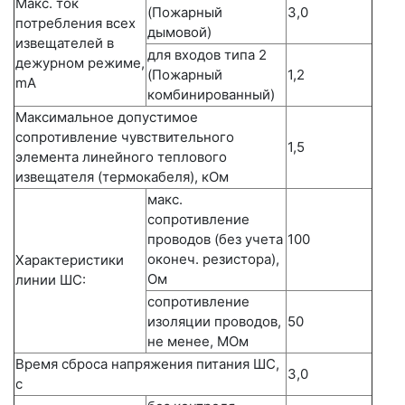
Макс. ток
(Пожарный
3,0
потребления всех
дымовой)
извещателей в
для входов типа 2
дежурном режиме,
(Пожарный
1,2
mА
комбинированный)
Максимальное допустимое
сопротивление чувствительного
1,5
элемента линейного теплового
извещателя (термокабеля), кОм
макс.
сопротивление
проводов (без учета
100
оконеч. резистора),
Характеристики
Ом
линии ШС:
сопротивление
изоляции проводов,
50
не менее, MОм
Время сброса напряжения питания ШС,
3,0
с