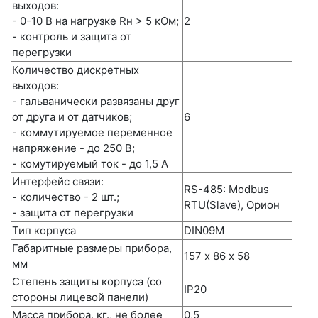
выходов:
- 0-10 В на нагрузке Rн > 5 кОм;
2
- контроль и защита от
перегрузки
Количество дискретных
выходов:
- гальванически развязаны друг
от друга и от датчиков;
6
- коммутируемое переменное
напряжение - до 250 В;
- комутируемый ток - до 1,5 А
Интерфейс связи:
RS-485: Modbus
- количество - 2 шт.;
RTU(Slave), Орион
- защита от перегрузки
Тип корпуса
DIN09M
Габаритные размеры прибора,
157 х 86 х 58
мм
Степень защиты корпуса (со
IP20
стороны лицевой панели)
Масса прибора, кг., не более
0,5