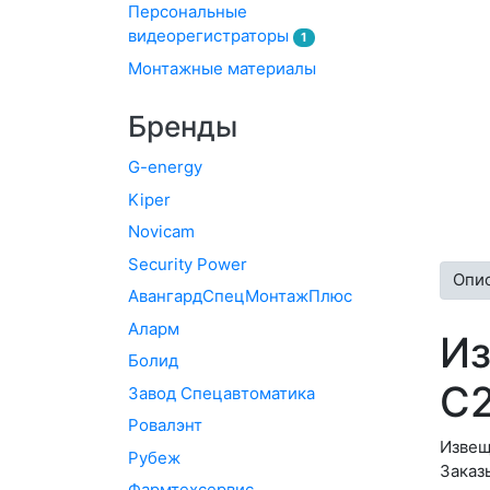
Персональные
видеорегистраторы
1
Монтажные материалы
Бренды
G-energy
Kiper
Novicam
Security Power
Опи
АвангардСпецМонтажПлюс
Аларм
Из
Болид
С2
Завод Спецавтоматика
Ровалэнт
Извещ
Рубеж
Заказы
Фармтехсервис