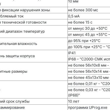
10 мм
)
 фиксации нарушения зоны
не более 300 мс
бляемый ток
0,5 мА
 технической готовности
не более 15 с
от минус 30 до +50°C
ий диапазон температур
от минус 45 до +55°С –
до 95% при +25°C
ительная влажность
до 100% при +25°С – "
IР41
нь защиты корпуса
IР68 – "С2000-СМК исп.
не более 56х10х8 мм -
итные размеры
не более 56х10х14 мм 
не более 45х13х10 мм
не более 0,01 кг - "С
а
не более 0,03 кг - "С
(IР68)"
ий срок службы
10 лет
раммирование
программа UProg.exe