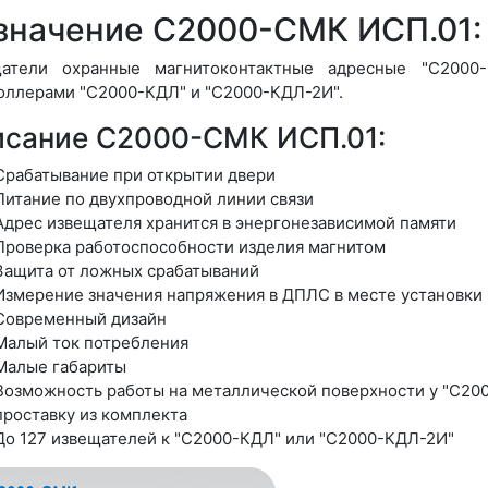
значение С2000-СМК ИСП.01:
атели охранные магнитоконтактные адресные "С2000
оллерами "С2000-КДЛ" и "С2000-КДЛ-2И".
исание С2000-СМК ИСП.01:
Срабатывание при открытии двери
Питание по двухпроводной линии связи
Адрес извещателя хранится в энергонезависимой памяти
Проверка работоспособности изделия магнитом
Защита от ложных срабатываний
Измерение значения напряжения в ДПЛС в месте установки
Современный дизайн
Малый ток потребления
Малые габариты
Возможность работы на металлической поверхности у "С2000
проставку из комплекта
До 127 извещателей к "С2000-КДЛ" или "С2000-КДЛ-2И"