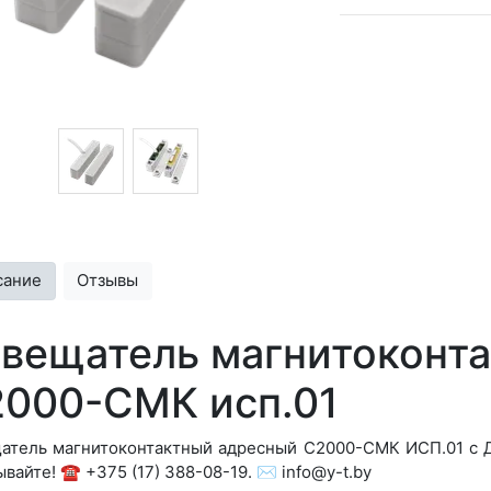
сание
Отзывы
вещатель магнитоконт
000-СМК исп.01
атель магнитоконтактный адресный С2000-СМК ИСП.01 с Д
вайте! ☎️ +375 (17) 388-08-19. ✉️ info@y-t.by