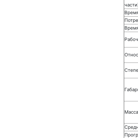
части
Время
Потре
Время
Рабоч
Относ
Степе
Габар
Масс
Средн
Прог