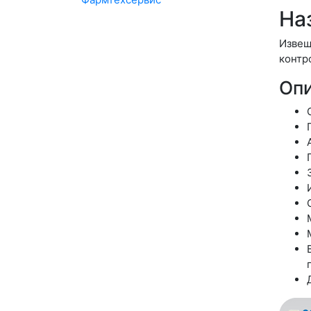
На
Извещ
контр
Оп