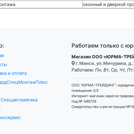
онтажа
оконный и дверной пр
ю:
Работаем только с ю
ая
Магазин ООО «ЮРМА-ТРЕ
г. Минск, ул. Мичурина, д. 
кты
Работаем: Пн, Вт, Ср, Чт, Пт
вка и оплата
гардСпецМонтажПлюс
ООО "ЮРМА-ТРЕЙДИНГ", юридический
помещение 3/3
Интернет-магазин зарегистрирова
 Спецавтоматика
под № 489726
Свидетельство о регистрации №1
ж
ехсервис