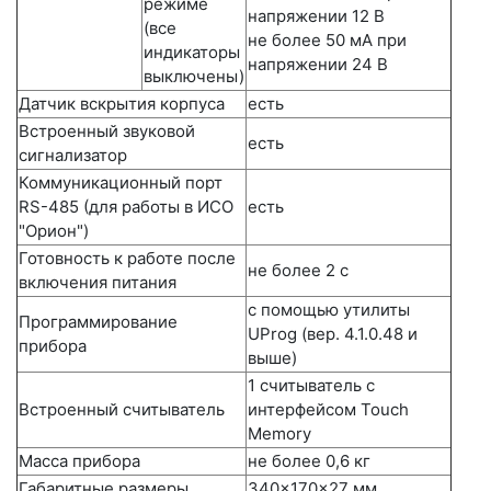
режиме
напряжении 12 В
(все
не более 50 мА при
индикаторы
напряжении 24 В
выключены)
Датчик вскрытия корпуса
есть
Встроенный звуковой
есть
сигнализатор
Коммуникационный порт
RS-485 (для работы в ИСО
есть
"Орион")
Готовность к работе после
не более 2 с
включения питания
с помощью утилиты
Программирование
UProg (вер. 4.1.0.48 и
прибора
выше)
1 считыватель с
Встроенный считыватель
интерфейсом Touch
Memory
Масса прибора
не более 0,6 кг
Габаритные размеры
340×170×27 мм