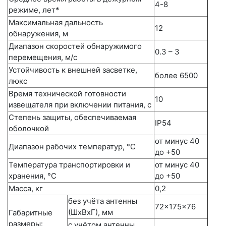
4-8
режиме, лет*
Максимальная дальность
12
обнаружения, м
Диапазон скоростей обнаружимого
0.3 – 3
перемещения, м/с
Устойчивость к внешней засветке,
более 6500
люкс
Время технической готовности
10
извещателя при включении питания, с
Степень защиты, обеспечиваемая
IP54
оболочкой
от минус 40
Диапазон рабочих температур, °C
до +50
Температура транспортировки и
от минус 40
хранения, °C
до +50
Масса, кг
0,2
без учёта антенны
72×175×76
(ШхВхГ), мм
Габаритные
размеры:
с учётом антенны