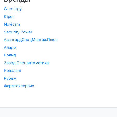
G-energy
Kiper
Novicam
Security Power
АвангардСпецМонтажПлюс
Аларм
Болид
Завод Спецавтоматика
Ровалэнт
Рубеж
Фармтехсервис