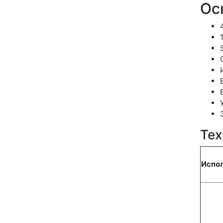
Ос
Тех
Испо