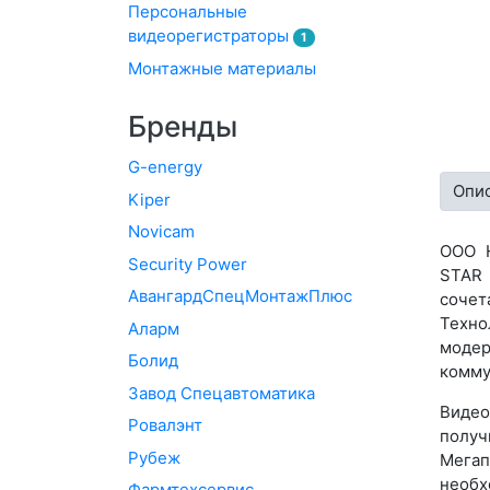
Персональные
видеорегистраторы
1
Монтажные материалы
Бренды
G-energy
Опи
Kiper
Novicam
ООО Ю
Security Power
STAR 
АвангардСпецМонтажПлюс
сочет
Техно
Аларм
модер
Болид
комму
Завод Спецавтоматика
Видео
Ровалэнт
получ
Рубеж
Мегап
необх
Фармтехсервис