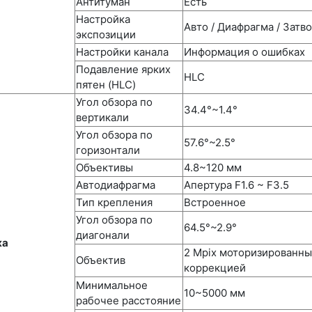
Антитуман
Есть
Настройка
Авто / Диафрагма / Затв
экспозиции
Настройки канала
Информация о ошибках
Подавление ярких
HLC
пятен (HLC)
Угол обзора по
34.4°~1.4°
вертикали
Угол обзора по
57.6°~2.5°
горизонтали
Объективы
4.8~120 мм
Автодиафрагма
Апертура F1.6 ~ F3.5
Тип крепления
Встроенное
Угол обзора по
64.5°~2.9°
диагонали
ка
2 Mpix моторизированны
Объектив
коррекцией
Минимальное
10~5000 мм
рабочее расстояние