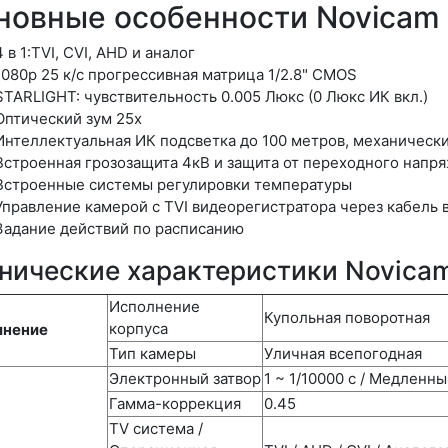
новные особенности Novicam 
4 в 1:TVI, CVI, AHD и аналог
1080p 25 к/с прогрессивная матрица 1/2.8" CMOS
STARLIGHT: чувствительность 0.005 Люкс (0 Люкс ИК вкл.)
Оптический зум 25х
Интеллектуальная ИК подсветка до 100 метров, механическ
Встроенная грозозащита 4кВ и защита от переходного напр
Встроенные системы регулировки температуры
Управление камерой с TVI видеорегистратора через кабель 
Задание действий по расписанию
нические характеристики Novicam
Исполнение
Купольная поворотная
корпуса
лнение
Тип камеры
Уличная всепогодная
Электронный затвор
1 ~ 1/10000 с / Медленны
Гамма-коррекция
0.45
TV система /