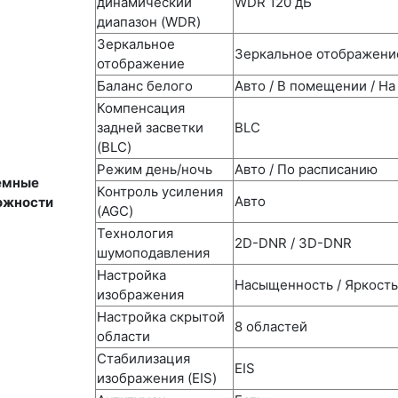
динамический
WDR 120 дБ
диапазон (WDR)
Зеркальное
Зеркальное отображени
отображение
Баланс белого
Авто / В помещении / На
Компенсация
задней засветки
BLC
(BLC)
Режим день/ночь
Авто / По расписанию
емные
Контроль усиления
Авто
ожности
(AGC)
Технология
2D-DNR / 3D-DNR
шумоподавления
Настройка
Насыщенность / Яркость 
изображения
Настройка скрытой
8 областей
области
Стабилизация
EIS
изображения (EIS)