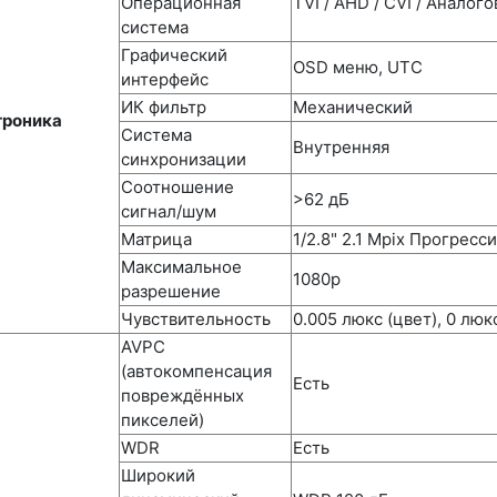
Операционная
TVI / AHD / CVI / Аналог
система
Графический
OSD меню, UTC
интерфейс
ИК фильтр
Механический
троника
Система
Внутренняя
синхронизации
Соотношение
>62 дБ
сигнал/шум
Матрица
1/2.8" 2.1 Mpix Прогре
Максимальное
1080p
разрешение
Чувствительность
0.005 люкс (цвет), 0 люкс
AVPC
(автокомпенсация
Есть
повреждённых
пикселей)
WDR
Есть
Широкий