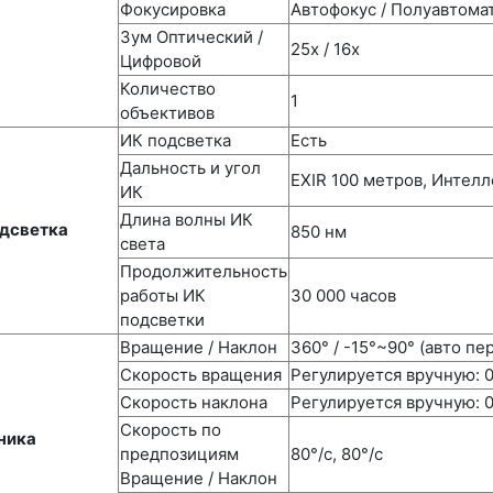
Фокусировка
Автофокус / Полуавтома
Зум Оптический /
25х / 16x
Цифровой
Количество
1
объективов
ИК подсветка
Есть
Дальность и угол
EXIR 100 метров, Интел
ИК
Длина волны ИК
одсветка
850 нм
света
Продолжительность
работы ИК
30 000 часов
подсветки
Вращение / Наклон
360° / -15°~90° (авто пе
Скорость вращения
Регулируется вручную: 0
Скорость наклона
Регулируется вручную: 0
Скорость по
ника
предпозициям
80°/с, 80°/с
Вращение / Наклон