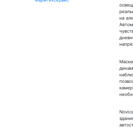
освещ
реаль
на ал
Авто
чувст
дневн
напря
Маски
динам
наблю
позво
камер
необх
Novic
здани
автос