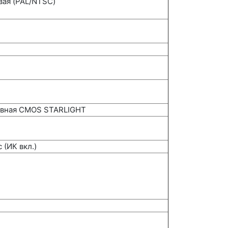
овая (PAL/NTSC)
ссивная CMOS STARLIGHT
 (ИК вкл.)