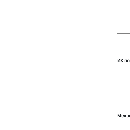
ИК п
Меха