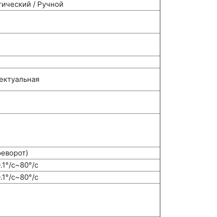
тический / Ручной
лектуальная
реворот)
.1°/с~80°/с
.1°/с~80°/с