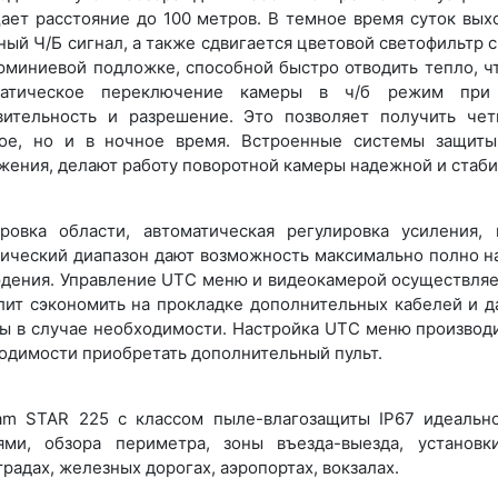
ает расстояние до 100 метров. В темное время суток вых
ный Ч/Б сигнал, а также сдвигается цветовой светофильтр
юминиевой подложке, способной быстро отводить тепло, ч
матическое переключение камеры в ч/б режим при 
вительность и разрешение. Это позволяет получить че
ое, но и в ночное время. Встроенные системы защиты
жения, делают работу поворотной камеры надежной и стаби
ровка области, автоматическая регулировка усиления,
ический диапазон дают возможность максимально полно на
дения. Управление UTC меню и видеокамерой осуществляет
лит сэкономить на прокладке дополнительных кабелей и д
ы в случае необходимости. Настройка UTC меню производи
одимости приобретать дополнительный пульт.
am STAR 225 с классом пыле-влагозащиты IP67 идеальн
ями, обзора периметра, зоны въезда-выезда, установк
традах, железных дорогах, аэропортах, вокзалах.