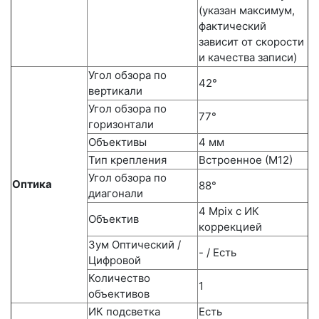
(указан максимум,
фактический
зависит от скорости
и качества записи)
Угол обзора по
42°
вертикали
Угол обзора по
77°
горизонтали
Объективы
4 мм
Тип крепления
Встроенное (М12)
Угол обзора по
Оптика
88°
диагонали
4 Mpix c ИК
Объектив
коррекцией
Зум Оптический /
- / Есть
Цифровой
Количество
1
объективов
ИК подсветка
Есть