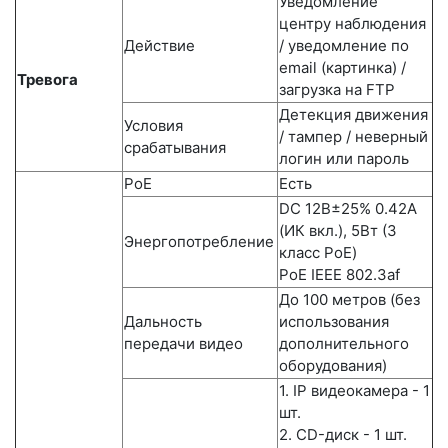
Уведомление
центру наблюдения
Действие
/ уведомление по
email (картинка) /
Тревога
загрузка на FTP
Детекция движения
Условия
/ тампер / неверный
срабатывания
логин или пароль
PoE
Есть
DC 12В±25% 0.42А
(ИК вкл.), 5Вт (3
Энергопотребление
класс PoE)
PoE IEEE 802.3af
До 100 метров (без
Дальность
использования
передачи видео
дополнительного
оборудования)
1. IP видеокамера - 1
шт.
2. СD-диск - 1 шт.