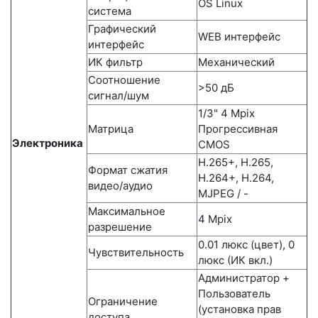
OS Linux
система
Графический
WEB интерфейс
интерфейс
ИК фильтр
Механический
Соотношение
>50 дБ
сигнал/шум
1/3" 4 Mpix
Матрица
Прогрессивная
Электроника
CMOS
H.265+, H.265,
Формат сжатия
H.264+, H.264,
видео/аудио
MJPEG / -
Максимальное
4 Mpix
разрешение
0.01 люкс (цвет), 0
Чувствительность
люкс (ИК вкл.)
Администратор +
Пользователь
Ограничение
(установка прав
доступа