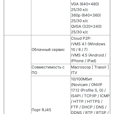
VGA (640x480)
25/30 к/c
360p (640x360)
25/30 к/с
QVGA (320x240)
25/30 к/с
Cloud Р2Р:
iVMS 4.1 (Windows
Облачный сервис
10 / 8 / 7)
iVMS 4.5 (Android /
iPhone / iPad)
Совместимость с
Macroscop | Trassir |
ПО
ITV
10/100Мбит
(Novicam / ONVIF
17.12 (Profile S, G) /
ISAPI / TCP/IP / ICMP
/ HTTP / HTTPS /
FTP / DHCP / DNS /
Порт RJ45
DDNS / RTP / RTSP /