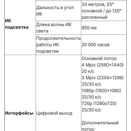
30 метров, 35°
Дальность и угол
основной / до 120°
ИК
рассеянный
ИК
Длина волны ИК
подсветка
850 нм
света
Продолжительность
работы ИК
20 000 часов
подсветки
Основной поток:
4 Mpix (2560x1440)
20 к/с
3 Mpix (2304x1296)
25/30 к/с
1080p (1920x1080)
25/30 к/с
720p (1280х720)
25/30 к/с
Интерфейсы
Цифровой выход
Дополнительный
поток: