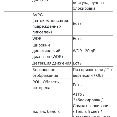
доступа, ручная
блокировка)
AVPC
(автокомпенсация
Есть
повреждённых
пикселей)
WDR
Есть
Широкий
динамический
WDR 120 дБ
диапазон (WDR)
Детекция движения
Есть
Зеркальное
По горизонтали / По
отображение
вертикали / Оба
ROI - Область
Есть
интереса
Авто /
Заблокирован /
Лампа накаливания
Баланс белого
/ Теплый свет /