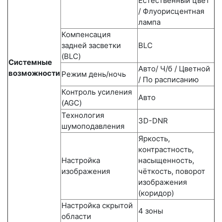
Естественный цвет
/ Флуорисцентная
лампа
Компенсация
задней засветки
BLC
(BLC)
Системные
Авто/ Ч/б / Цветной
возможности
Режим день/ночь
/ По расписанию
Контроль усиления
Авто
(AGC)
Технология
3D-DNR
шумоподавления
Яркость,
контрастность,
Настройка
насыщенность,
изображения
чёткость, поворот
изображения
(коридор)
Настройка скрытой
4 зоны
области