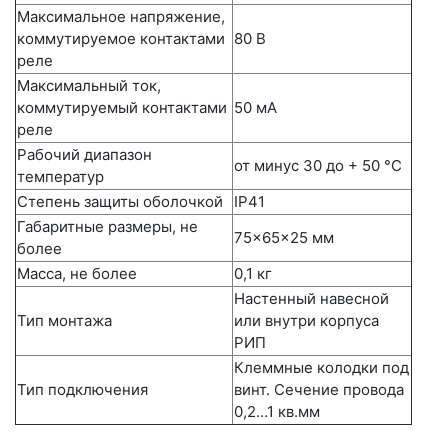
Максимальное напряжение,
коммутируемое контактами
80 В
реле
Максимальный ток,
коммутируемый контактами
50 мА
реле
Рабочий диапазон
от минус 30 до + 50 °C
температур
Степень защиты оболочкой
IР41
Габаритные размеры, не
75×65×25 мм
более
Масса, не более
0,1 кг
Настенный навесной
Тип монтажа
или внутри корпуса
РИП
Клеммные колодки под
Тип подключения
винт. Сечение провода
0,2…1 кв.мм