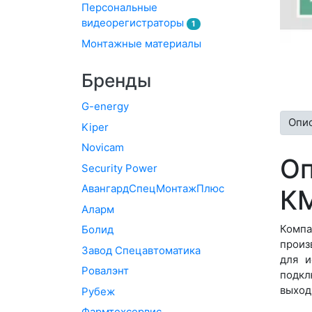
Персональные
видеорегистраторы
1
Монтажные материалы
Бренды
G-energy
Опи
Kiper
Novicam
Оп
Security Power
АвангардСпецМонтажПлюс
К
Аларм
Компа
Болид
произ
Завод Спецавтоматика
для и
Ровалэнт
подкл
выход
Рубеж
Фармтехсервис