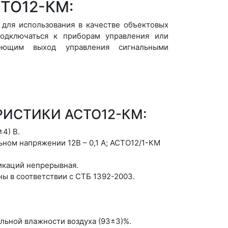
СТО12-КМ:
для использования в качестве объектовых
одключаться к приборам управления или
меющим выход управления сигнальными
ИСТИКИ АСТО12-КМ:
4) В.
ном напряжении 12В – 0,1 А; АСТО12/1-КМ
икаций непрерывная.
ы в соответствии с СТБ 1392-2003.
ельной влажности воздуха (93±3)%.