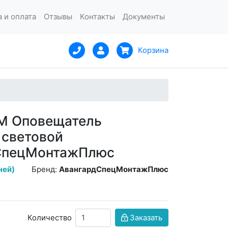
 и оплата
Отзывы
Контакты
Документы
Корзина
М Оповещатель
 световой
СпецМонтажПлюс
ней)
Бренд:
АвангардСпецМонтажПлюс
Количество
Заказать