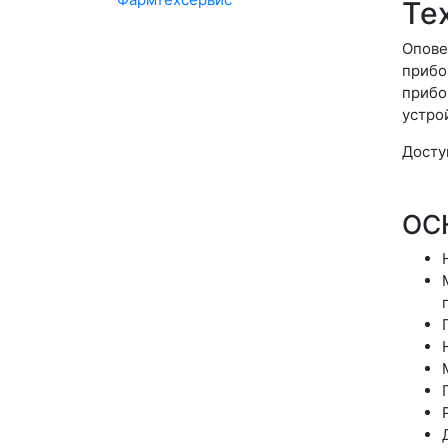
Те
Опове
прибо
приб
устро
Досту
ОС