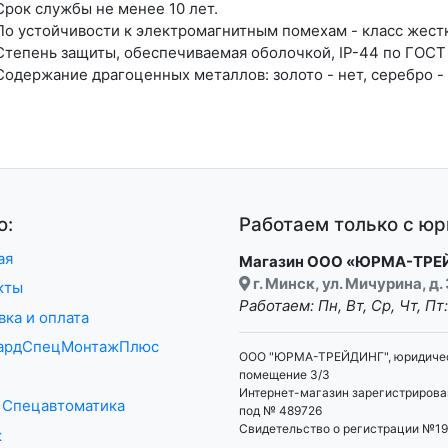
Срок службы не менее 10 лет.
По устойчивости к электромагнитным помехам - класс жест
Степень защиты, обеспечиваемая оболочкой, IP-44 по ГОСТ
Содержание драгоценных металлов: золото - нет, серебро - 
ю:
Работаем только с ю
ая
Магазин ООО «ЮРМА-ТРЕ
г. Минск, ул. Мичурина, д. 
кты
Работаем: Пн, Вт, Ср, Чт, Пт
вка и оплата
гардСпецМонтажПлюс
ООО "ЮРМА-ТРЕЙДИНГ", юридический
помещение 3/3
Интернет-магазин зарегистрирова
 Спецавтоматика
под № 489726
Свидетельство о регистрации №1
ж