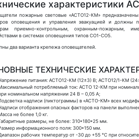
хнические характеристики А
щатели пожарные световые «АСТО12-КМ» предназначены 
ров оповещения и управления эвакуацией и должны п
орам приемно-контрольным, охранным-пожарным, и
йствами в системах оповещения типов СО1-СО5.
пны два варианта крепежа оповещателей.
НОВНЫЕ ТЕХНИЧЕСКИЕ ХАРАКТЕР
Напряжение питания: АСТО12-КМ (12±3) В; АСТО12/1-КМ (24±
Максимальный потребляемый ток: АСТО 12-КМ при номиналь
при номинальном напряжении 24 В – 0,05 А;
Подсветка надписи (пиктограммы) в «АСТО-КМ» всех модиф
Надписи отображения опасных факторов на панели выполнен
Масса не более 1,0 кг.
Габаритные размеры, не более: 310*180*25 мм.
Размер информационного поля: 300*150 мм.
Диапазон рабочих температур от -30 до +55 °С при относит