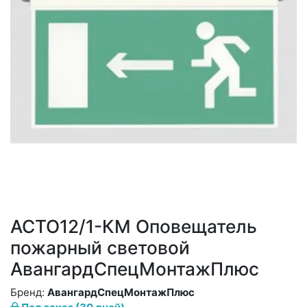
АСТО12/1-КМ Оповещатель
пожарный световой
АвангардСпецМонтажПлюс
Бренд:
АвангардСпецМонтажПлюс