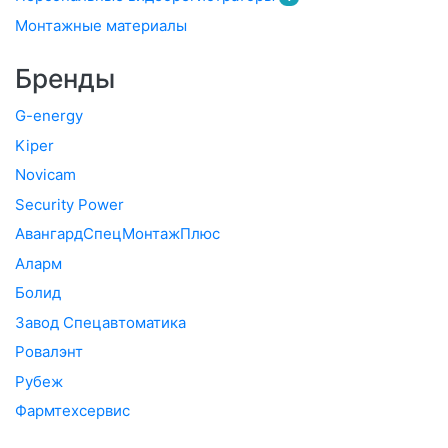
Монтажные материалы
Бренды
G-energy
Kiper
Novicam
Security Power
АвангардСпецМонтажПлюс
Аларм
Болид
Завод Спецавтоматика
Ровалэнт
Рубеж
Фармтехсервис