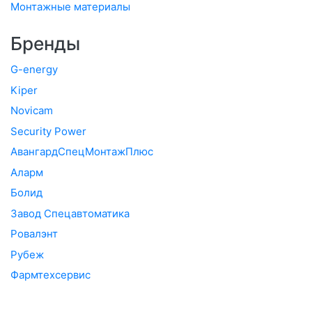
Монтажные материалы
Бренды
G-energy
Kiper
Novicam
Security Power
АвангардСпецМонтажПлюс
Аларм
Болид
Завод Спецавтоматика
Ровалэнт
Рубеж
Фармтехсервис