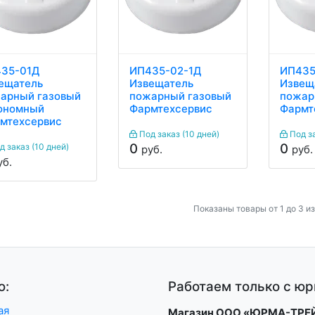
35-01Д
ИП435-02-1Д
ИП435
ещатель
Извещатель
Извещ
арный газовый
пожарный газовый
пожар
ономный
Фармтехсервис
Фармт
мтехсервис
Под заказ (10 дней)
Под за
0
0
 заказ (10 дней)
руб.
руб.
уб.
Показаны товары от 1 до 3 из
ю:
Работаем только с ю
ая
Магазин ООО «ЮРМА-ТРЕ