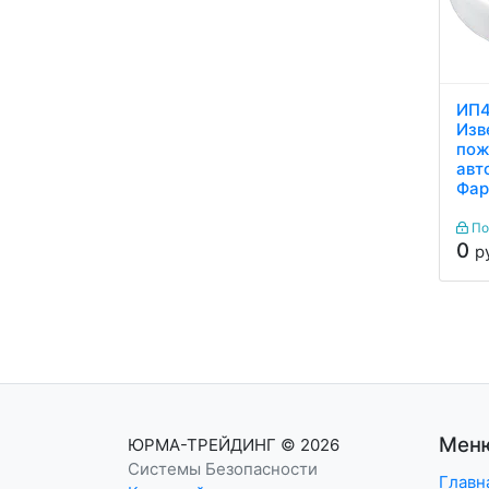
ИП4
Изв
пож
авт
Фар
Под
0
р
Мен
ЮРМА-ТРЕЙДИНГ
© 2026
Системы Безопасности
Главн