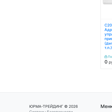
С20
Адр
упр
при
(ды
т.п.
По
0
р
Мен
ЮРМА-ТРЕЙДИНГ
© 2026
Системы Безопасности