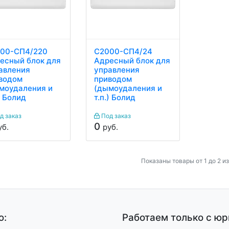
00-СП4/220
С2000-СП4/24
есный блок для
Адресный блок для
авления
управления
водом
приводом
моудаления и
(дымоудаления и
) Болид
т.п.) Болид
д заказ
Под заказ
0
уб.
руб.
Показаны товары от 1 до 2 из
ю:
Работаем только с ю