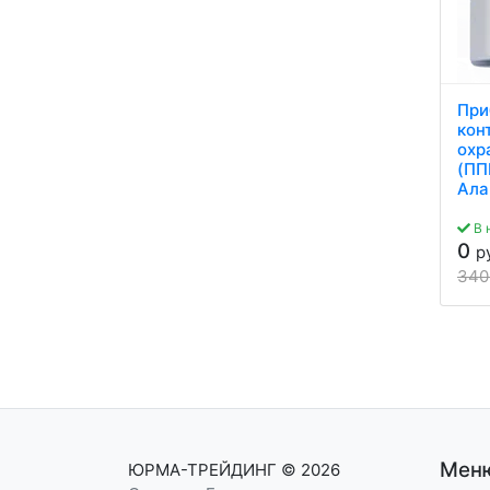
При
кон
охр
(ПП
Ала
В 
0
р
34
Мен
ЮРМА-ТРЕЙДИНГ
© 2026