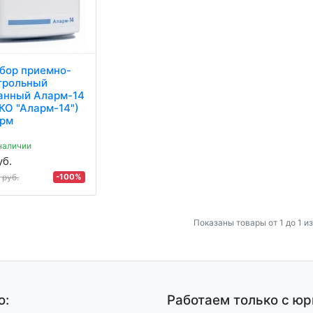
бор приемно-
трольный
анный Аларм-14
КО "Аларм-14")
рм
наличии
уб.
0
-100%
руб.
Показаны товары от 1 до 1 из
ю:
Работаем только с ю